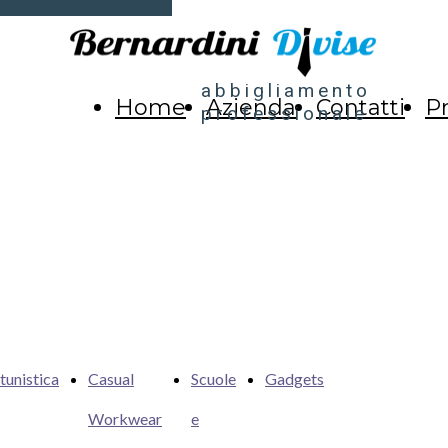
abbigliamento
Home
Azienda
Contatti
Pr
professionale
tunistica
Casual
Scuole
Gadgets
Workwear
e