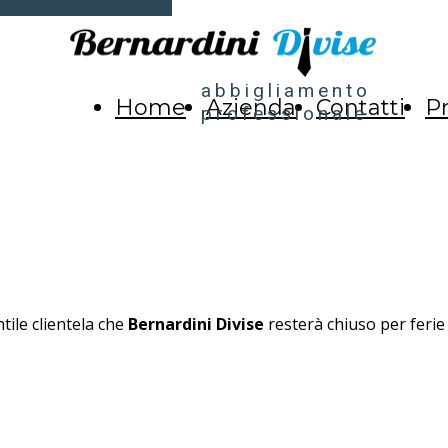
abbigliamento
Home
Azienda
Contatti
Pr
professionale
tile clientela che
Bernardini Divise
resterà chiuso per feri