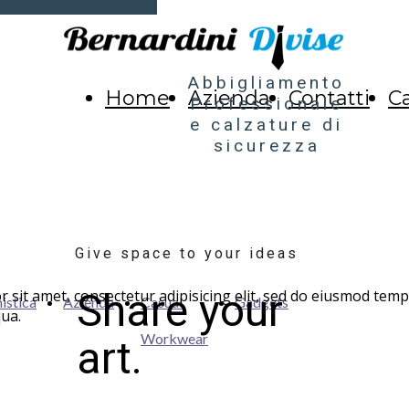
Abbigliamento
Home
Azienda
Contatti
C
Professionale
e calzature di
sicurezza
Give space to your ideas
Share your
 sit amet, consectetur adipisicing elit, sed do eiusmod tempo
istica
Azienda
Casual
Gadgets
qua.
Workwear
art.